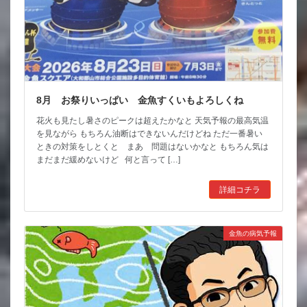
8月 お祭りいっぱい 金魚すくいもよろしくね
花火も見たし暑さのピークは超えたかなと 天気予報の最高気温
を見ながら もちろん油断はできないんだけどね ただ一番暑い
ときの対策をしとくと まあ 問題はないかなと もちろん気は
まだまだ緩めないけど 何と言って […]
詳細コチラ
金魚の病気予報