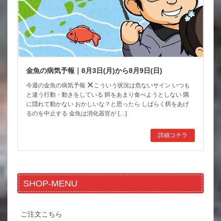
金魚の病気予報｜8月3日(月)から8月9日(日)
今週の金魚の病気予報
こういう状況は危ないサイン いつも
と違う行動・動きをしている 餌をあまり食べようとしない 隅
に隠れて動かない おかしいな？と思ったら しばらく餌をあげ
るのを中止する 金魚は消化器官が […]
詳細コチラ
SHOP-MENU
ご注文こちら