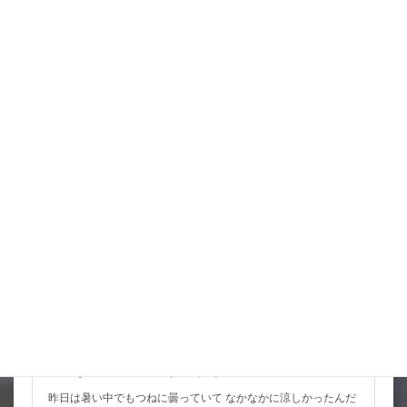
どうなるかと思ったけど 少し直撃からは離れてくれるかな 風
はいらないから少しだけ雨が欲しいところだけど まあ風が吹
いて涼しく 動きやすいので水入れ […]
詳細コチラ
スタッフブログ
こんな水位減ることある（汗）
昨日は暑い中でもつねに曇っていて なかなかに涼しかったんだ