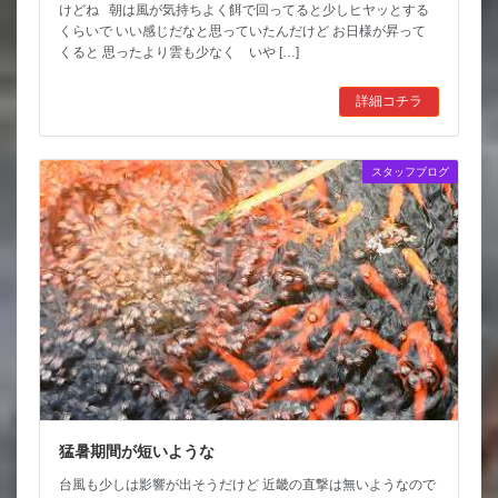
けどね 朝は風が気持ちよく餌で回ってると少しヒヤッとする
くらいで いい感じだなと思っていたんだけど お日様が昇って
くると 思ったより雲も少なく いや […]
詳細コチラ
スタッフブログ
猛暑期間が短いような
台風も少しは影響が出そうだけど 近畿の直撃は無いようなので