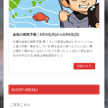
金魚の病気予報｜8月3日(月)から8月9日(日)
今週の金魚の病気予報
こういう状況は危ないサイン いつも
と違う行動・動きをしている 餌をあまり食べようとしない 隅
に隠れて動かない おかしいな？と思ったら しばらく餌をあげ
るのを中止する 金魚は消化器官が […]
詳細コチラ
SHOP-MENU
ご注文こちら