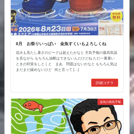
8月 お祭りいっぱい 金魚すくいもよろしくね
花火も見たし暑さのピークは超えたかなと 天気予報の最高気温
を見ながら もちろん油断はできないんだけどね ただ一番暑い
ときの対策をしとくと まあ 問題はないかなと もちろん気は
まだまだ緩めないけど 何と言って […]
詳細コチラ
金魚の病気予報