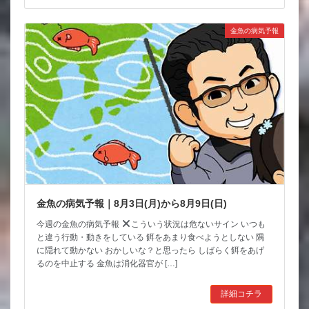
金魚の病気予報
金魚の病気予報｜8月3日(月)から8月9日(日)
今週の金魚の病気予報
こういう状況は危ないサイン いつも
と違う行動・動きをしている 餌をあまり食べようとしない 隅
に隠れて動かない おかしいな？と思ったら しばらく餌をあげ
るのを中止する 金魚は消化器官が […]
詳細コチラ