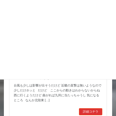
スタッフブログ
猛暑期間が短いような
台風も少しは影響が出そうだけど 近畿の直撃は無いようなので
少しだけホッと だけど ここからの動きはわからないからね
西に行くようだけど 曲がれば九州に当たっちゃうし 気になる
ところ なんか北陸東 […]
詳細コチラ