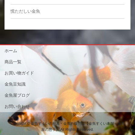
慌ただしい金魚
ホーム
商品一覧
お買い物ガイド
金魚豆知識
金魚屋ブログ
お問い合わせ
Copyright © 金魚すくいの用具・金魚の販売は【金魚すくい本舗－金魚
屋の息子】 All Rights Reserved.