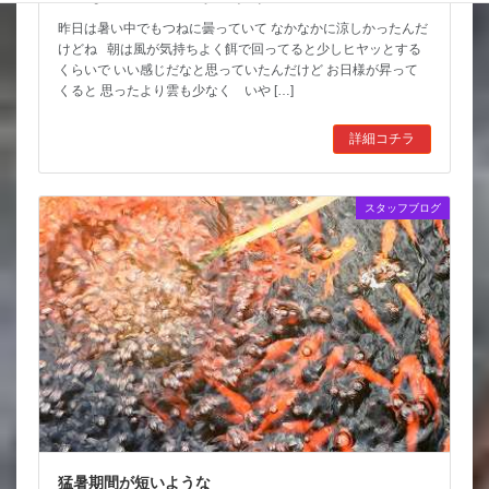
昨日は暑い中でもつねに曇っていて なかなかに涼しかったんだ
けどね 朝は風が気持ちよく餌で回ってると少しヒヤッとする
くらいで いい感じだなと思っていたんだけど お日様が昇って
くると 思ったより雲も少なく いや […]
詳細コチラ
スタッフブログ
猛暑期間が短いような