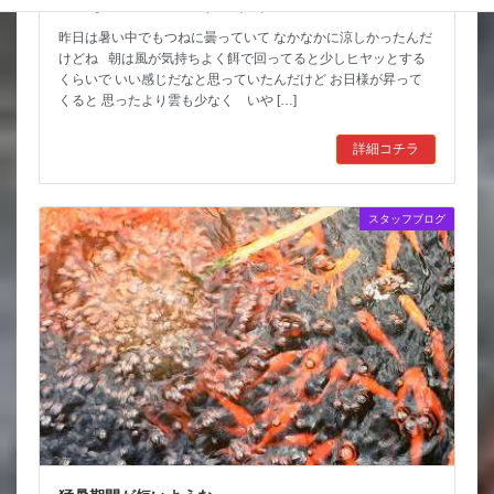
こんな水位減ることある（汗）
昨日は暑い中でもつねに曇っていて なかなかに涼しかったんだ
けどね 朝は風が気持ちよく餌で回ってると少しヒヤッとする
くらいで いい感じだなと思っていたんだけど お日様が昇って
くると 思ったより雲も少なく いや […]
詳細コチラ
スタッフブログ