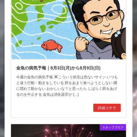
金魚の病気予報｜8月3日(月)から8月9日(日)
今週の金魚の病気予報
こういう状況は危ないサイン いつも
と違う行動・動きをしている 餌をあまり食べようとしない 隅
に隠れて動かない おかしいな？と思ったら しばらく餌をあげ
るのを中止する 金魚は消化器官が […]
詳細コチラ
スタッフブログ