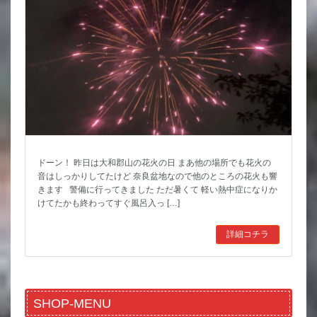
ドーン！ 昨日は大和郡山の花火の日 まあ他の場所でも花火の
音はしっかりしてたけど 奈良盆地なので他のところの花火も響
きます 警備に行ってきました ただ暑くて 軽い熱中症になりか
けてたかも終わってすぐ風呂入っ […]
詳細コチラ
SHOP-MENU