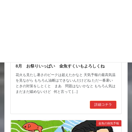
8月 お祭りいっぱい 金魚すくいもよろしくね
花火も見たし暑さのピークは超えたかなと 天気予報の最高気温
を見ながら もちろん油断はできないんだけどね ただ一番暑い
ときの対策をしとくと まあ 問題はないかなと もちろん気は
まだまだ緩めないけど 何と言って […]
詳細コチラ
金魚の病気予報