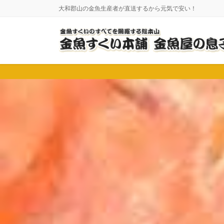
コ
ナ
大和郡山の金魚生産者が直送するから元気で安い！
ン
ビ
テ
ゲ
ン
ー
ツ
シ
に
ョ
移
ン
動
に
移
動