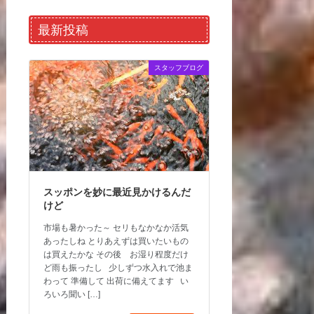
最新投稿
スタッフブログ
スッポンを妙に最近見かけるんだ
けど
市場も暑かった～ セリもなかなか活気
あったしね とりあえずは買いたいもの
は買えたかな その後 お湿り程度だけ
ど雨も振ったし 少しずつ水入れで池ま
わって 準備して 出荷に備えてます い
ろいろ聞い […]