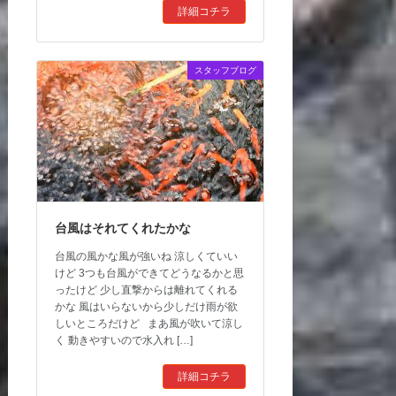
詳細コチラ
スタッフブログ
台風はそれてくれたかな
台風の風かな風が強いね 涼しくていい
けど 3つも台風ができてどうなるかと思
ったけど 少し直撃からは離れてくれる
かな 風はいらないから少しだけ雨が欲
しいところだけど まあ風が吹いて涼し
く 動きやすいので水入れ […]
詳細コチラ