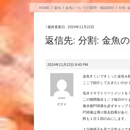
HOME
返信
金魚についての質問・相談BBS
分割:
/ 最終更新日 :
2024年11月22日
返信先: 分割: 金
2024年11月22日 8:40 PM
金魚すくいですくった金魚を
ここで紹介しておきたいのが
塩水３％でトリートメントを
*****
この期間換水１／３毎日やり
ゲスト
換水後PSB液を必ずキャップ
PSB液は濁り除去効果があり
餌も１日１回のみにします。
７日後様子を見て元気そうで