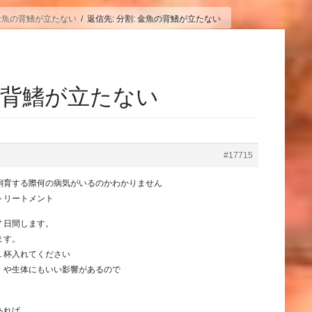
 金魚の背鰭が立たない
返信先: 分割: 金魚の背鰭が立たない
魚の背鰭が立たない
#17715
飼育する際何の病気がいるのかわかりません
トリートメント
７日間します。
ます。
１杯入れてください
、や生体にもいい影響があるので
あれば