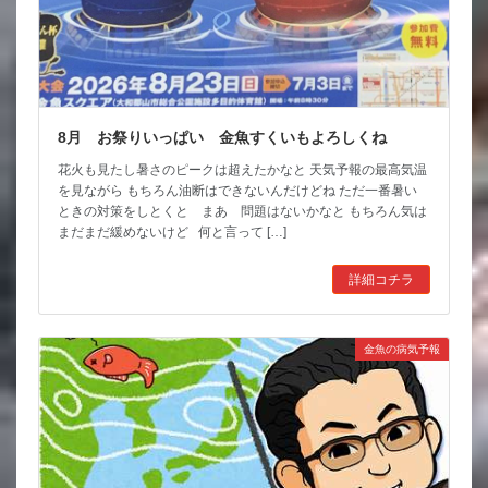
8月 お祭りいっぱい 金魚すくいもよろしくね
花火も見たし暑さのピークは超えたかなと 天気予報の最高気温
を見ながら もちろん油断はできないんだけどね ただ一番暑い
ときの対策をしとくと まあ 問題はないかなと もちろん気は
まだまだ緩めないけど 何と言って […]
詳細コチラ
金魚の病気予報