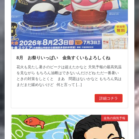
8月 お祭りいっぱい 金魚すくいもよろしくね
花火も見たし暑さのピークは超えたかなと 天気予報の最高気温
を見ながら もちろん油断はできないんだけどね ただ一番暑い
ときの対策をしとくと まあ 問題はないかなと もちろん気は
まだまだ緩めないけど 何と言って […]
詳細コチラ
金魚の病気予報