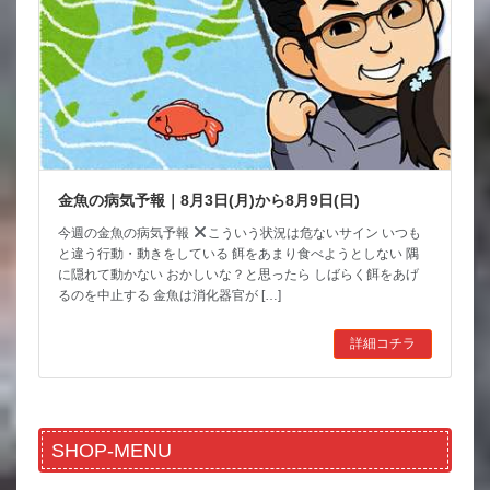
金魚の病気予報｜8月3日(月)から8月9日(日)
今週の金魚の病気予報
こういう状況は危ないサイン いつも
と違う行動・動きをしている 餌をあまり食べようとしない 隅
に隠れて動かない おかしいな？と思ったら しばらく餌をあげ
るのを中止する 金魚は消化器官が […]
詳細コチラ
SHOP-MENU