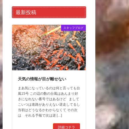
最新投稿
スタッフブログ
天気の情報が目が離せない
まあ気になっているのは何と言っても台
風15号 この辺の数の台風はあんまり好
きになれない番号ではあるけど まして
こいつは進路がありえない逆走してるし
当初はどうなるかわからなくて その次
は それる予報で次は逆 […]
詳細コチラ