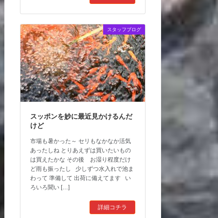
スタッフブログ
スッポンを妙に最近見かけるんだ
けど
市場も暑かった～ セリもなかなか活気
あったしね とりあえずは買いたいもの
は買えたかな その後 お湿り程度だけ
ど雨も振ったし 少しずつ水入れで池ま
わって 準備して 出荷に備えてます い
ろいろ聞い […]
詳細コチラ