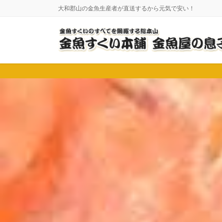
コ
ナ
大和郡山の金魚生産者が直送するから元気で安い！
ン
ビ
テ
ゲ
ン
ー
ツ
シ
に
ョ
移
ン
動
に
移
動