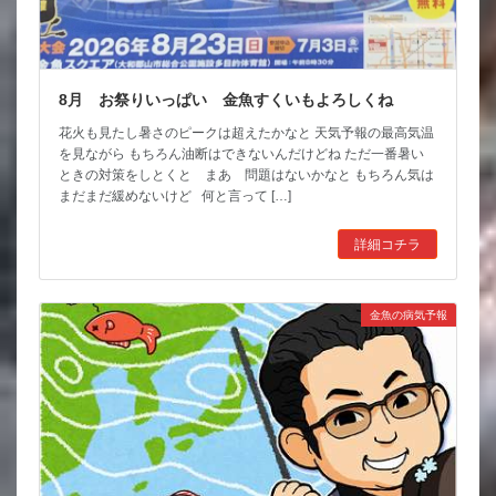
8月 お祭りいっぱい 金魚すくいもよろしくね
花火も見たし暑さのピークは超えたかなと 天気予報の最高気温
を見ながら もちろん油断はできないんだけどね ただ一番暑い
ときの対策をしとくと まあ 問題はないかなと もちろん気は
まだまだ緩めないけど 何と言って […]
詳細コチラ
金魚の病気予報