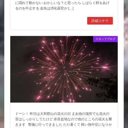
に隠れて動かない おかしいな？と思ったら しばらく餌をあげ
るのを中止する 金魚は消化器官が […]
詳細コチラ
スタッフブログ
ドーン！ 昨日は大和郡山の花火の日 まあ他の場所でも花火の
音はしっかりしてたけど 奈良盆地なので他のところの花火も響
きます 警備に行ってきました ただ暑くて 軽い熱中症になりか