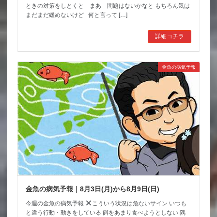
ときの対策をしとくと まあ 問題はないかなと もちろん気は
まだまだ緩めないけど 何と言って […]
詳細コチラ
金魚の病気予報
金魚の病気予報｜8月3日(月)から8月9日(日)
今週の金魚の病気予報
こういう状況は危ないサイン いつも
と違う行動・動きをしている 餌をあまり食べようとしない 隅