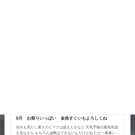
西に行くようだけど 曲がれば九州に当たっちゃうし 気になる
ところ なんか北陸東 […]
詳細コチラ
スタッフブログ
8月 お祭りいっぱい 金魚すくいもよろしくね
花火も見たし暑さのピークは超えたかなと 天気予報の最高気温
を見ながら もちろん油断はできないんだけどね ただ一番暑い