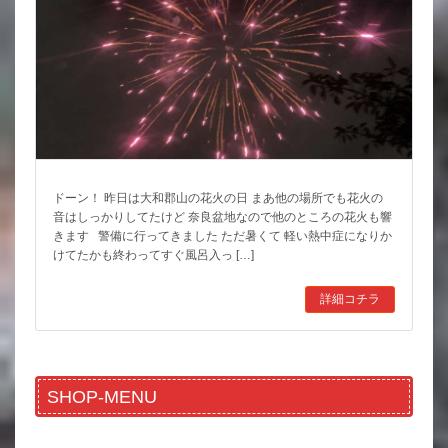
ドーン！ 昨日は大和郡山の花火の日 まあ他の場所でも花火の
音はしっかりしてたけど 奈良盆地なので他のところの花火も響
きます 警備に行ってきました ただ暑くて 軽い熱中症になりか
けてたかも終わってすぐ風呂入っ […]
詳細コチラ
SHOP-MENU