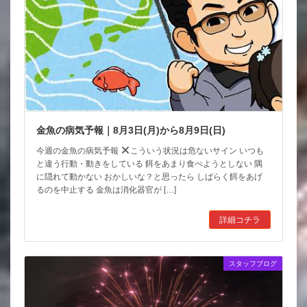
金魚の病気予報｜8月3日(月)から8月9日(日)
今週の金魚の病気予報
こういう状況は危ないサイン いつも
と違う行動・動きをしている 餌をあまり食べようとしない 隅
に隠れて動かない おかしいな？と思ったら しばらく餌をあげ
るのを中止する 金魚は消化器官が […]
詳細コチラ
スタッフブログ