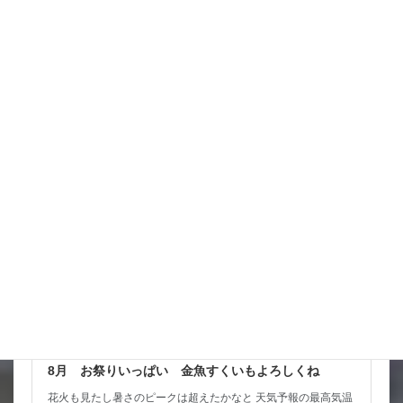
少しだけホッと だけど ここからの動きはわからないからね
西に行くようだけど 曲がれば九州に当たっちゃうし 気になる
ところ なんか北陸東 […]
詳細コチラ
スタッフブログ
8月 お祭りいっぱい 金魚すくいもよろしくね
花火も見たし暑さのピークは超えたかなと 天気予報の最高気温