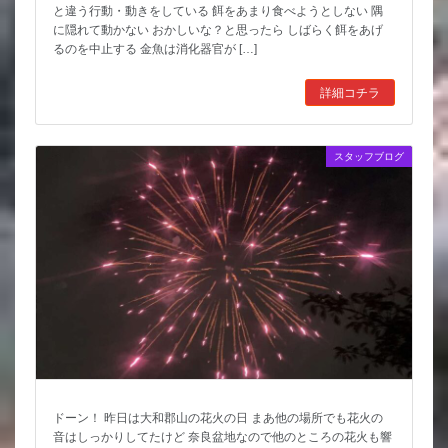
と違う行動・動きをしている 餌をあまり食べようとしない 隅
に隠れて動かない おかしいな？と思ったら しばらく餌をあげ
るのを中止する 金魚は消化器官が […]
詳細コチラ
スタッフブログ
ドーン！ 昨日は大和郡山の花火の日 まあ他の場所でも花火の
音はしっかりしてたけど 奈良盆地なので他のところの花火も響