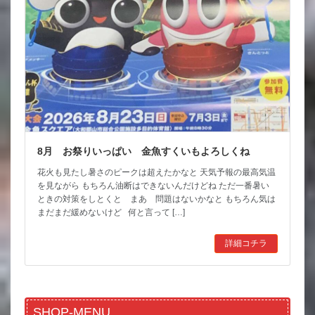
8月 お祭りいっぱい 金魚すくいもよろしくね
花火も見たし暑さのピークは超えたかなと 天気予報の最高気温
を見ながら もちろん油断はできないんだけどね ただ一番暑い
ときの対策をしとくと まあ 問題はないかなと もちろん気は
まだまだ緩めないけど 何と言って […]
詳細コチラ
SHOP-MENU