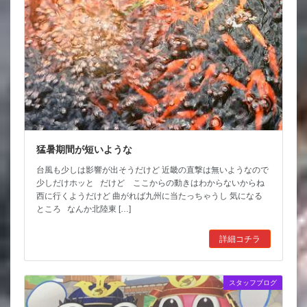
猛暑期間が短いような
台風も少しは影響が出そうだけど 近畿の直撃は無いようなので
少しだけホッと だけど ここからの動きはわからないからね
西に行くようだけど 曲がれば九州に当たっちゃうし 気になる
ところ なんか北陸東 […]
詳細コチラ
スタッフブログ