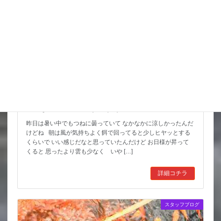
こんな水位減ることある（汗）
昨日は暑い中でもつねに曇っていて なかなかに涼しかったんだ
けどね 朝は風が気持ちよく餌で回ってると少しヒヤッとする
くらいで いい感じだなと思っていたんだけど お日様が昇って
くると 思ったより雲も少なく いや […]
詳細コチラ
スタッフブログ