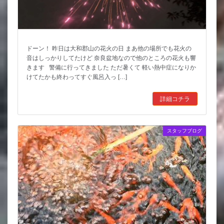
ドーン！ 昨日は大和郡山の花火の日 まあ他の場所でも花火の
音はしっかりしてたけど 奈良盆地なので他のところの花火も響
きます 警備に行ってきました ただ暑くて 軽い熱中症になりか
けてたかも終わってすぐ風呂入っ […]
詳細コチラ
スタッフブログ