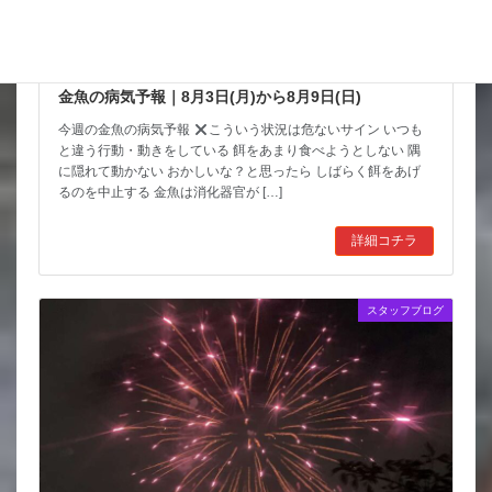
金魚の病気予報｜8月3日(月)から8月9日(日)
今週の金魚の病気予報
こういう状況は危ないサイン いつも
と違う行動・動きをしている 餌をあまり食べようとしない 隅
に隠れて動かない おかしいな？と思ったら しばらく餌をあげ
るのを中止する 金魚は消化器官が […]
詳細コチラ
スタッフブログ