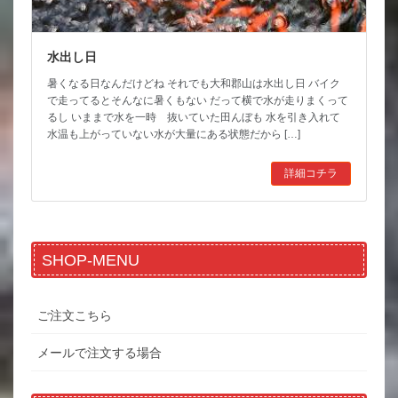
水出し日
暑くなる日なんだけどね それでも大和郡山は水出し日 バイク
で走ってるとそんなに暑くもない だって横で水が走りまくって
るし いままで水を一時 抜いていた田んぼも 水を引き入れて
水温も上がっていない水が大量にある状態だから […]
詳細コチラ
SHOP-MENU
ご注文こちら
メールで注文する場合