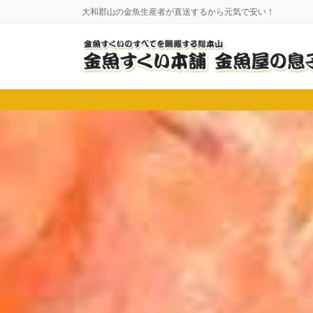
コ
ナ
大和郡山の金魚生産者が直送するから元気で安い！
ン
ビ
テ
ゲ
ン
ー
ツ
シ
に
ョ
移
ン
動
に
移
動