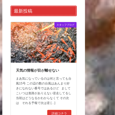
最新投稿
スタッフブログ
天気の情報が目が離せない
まあ気になっているのは何と言っても台
風15号 この辺の数の台風はあんまり好
きになれない番号ではあるけど まして
こいつは進路がありえない逆走してるし
当初はどうなるかわからなくて その次
は それる予報で次は逆 […]
詳細コチラ