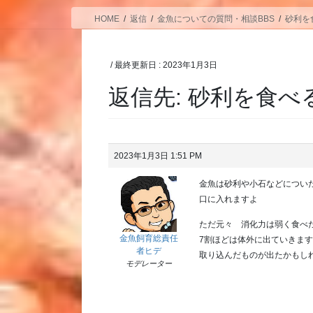
HOME
返信
金魚についての質問・相談BBS
砂利を
/ 最終更新日 :
2023年1月3日
返信先: 砂利を食べ
2023年1月3日 1:51 PM
金魚は砂利や小石などについ
口に入れますよ
ただ元々 消化力は弱く食べ
金魚飼育総責任
7割ほどは体外に出ていきま
者ヒデ
取り込んだものが出たかもし
モデレーター