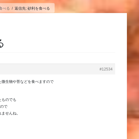
食べる
返信先: 砂利を食べる
る
#12534
た微生物や苔などを食べますので
たものでも
すので
れませんね。