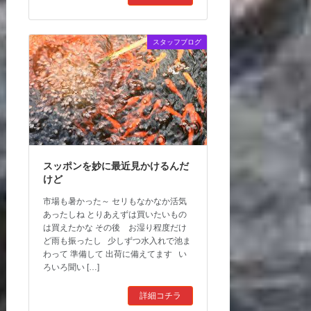
スタッフブログ
スッポンを妙に最近見かけるんだ
けど
市場も暑かった～ セリもなかなか活気
あったしね とりあえずは買いたいもの
は買えたかな その後 お湿り程度だけ
ど雨も振ったし 少しずつ水入れで池ま
わって 準備して 出荷に備えてます い
ろいろ聞い […]
詳細コチラ