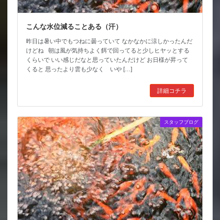
こんな水位減ることある（汗）
昨日は暑い中でもつねに曇っていて なかなかに涼しかったんだ
けどね 朝は風が気持ちよく餌で回ってると少しヒヤッとする
くらいで いい感じだなと思っていたんだけど お日様が昇って
くると 思ったより雲も少なく いや […]
詳細コチラ
スタッフブログ