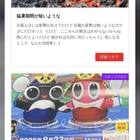
猛暑期間が短いような
台風も少しは影響が出そうだけど 近畿の直撃は無いようなので
少しだけホッと だけど ここからの動きはわからないからね
西に行くようだけど 曲がれば九州に当たっちゃうし 気になる
ところ なんか北陸東 […]
詳細コチラ
スタッフブログ