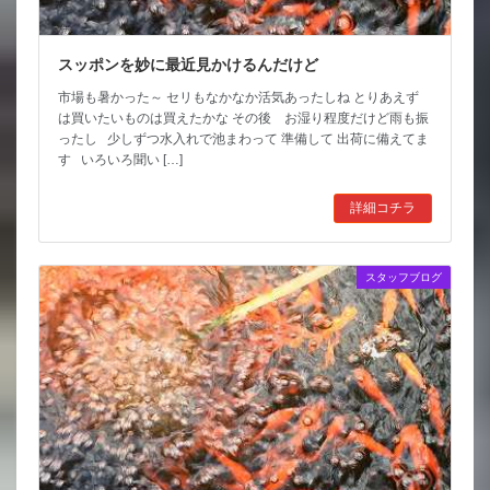
スッポンを妙に最近見かけるんだけど
市場も暑かった～ セリもなかなか活気あったしね とりあえず
は買いたいものは買えたかな その後 お湿り程度だけど雨も振
ったし 少しずつ水入れで池まわって 準備して 出荷に備えてま
す いろいろ聞い […]
詳細コチラ
スタッフブログ