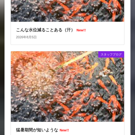
こんな水位減ることある（汗）
New!!
2026年8月5日
スタッフブログ
猛暑期間が短いような
New!!