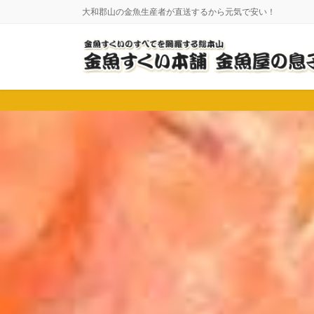
コ
ナ
大和郡山の金魚生産者が直送するから元気で安い！
ン
ビ
テ
ゲ
ン
ー
ツ
シ
に
ョ
移
ン
動
に
移
動