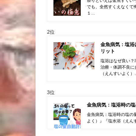
祭りといえば金魚すくい
でも、全然すくえなくて
１…
2位
金魚病気：塩浴
リット
塩浴はなぜ良い？
治療・体調不良に
（えんすいよく）
3位
金魚病気：塩浴時の塩
金魚病気：塩浴時の塩の量
よく）』『塩水浴（えん