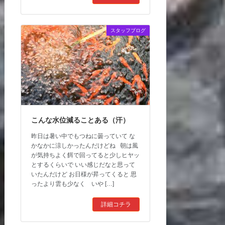
スタッフブログ
こんな水位減ることある（汗）
昨日は暑い中でもつねに曇っていて な
かなかに涼しかったんだけどね 朝は風
が気持ちよく餌で回ってると少しヒヤッ
とするくらいで いい感じだなと思って
いたんだけど お日様が昇ってくると 思
ったより雲も少なく いや […]
詳細コチラ