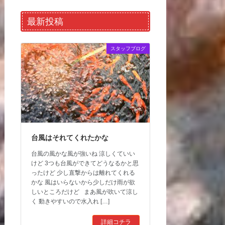
最新投稿
スタッフブログ
台風はそれてくれたかな
台風の風かな風が強いね 涼しくていい
けど 3つも台風ができてどうなるかと思
ったけど 少し直撃からは離れてくれる
かな 風はいらないから少しだけ雨が欲
しいところだけど まあ風が吹いて涼し
く 動きやすいので水入れ […]
詳細コチラ