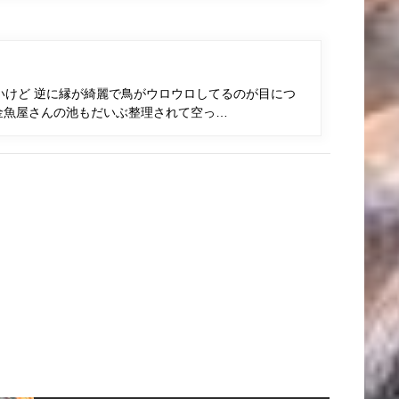
いけど 逆に縁が綺麗で鳥がウロウロしてるのが目につ
金魚屋さんの池もだいぶ整理されて空っ…