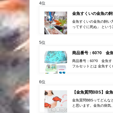
4位
金魚すくいの金魚の飼
金魚すくいの金魚の飼い
ってすぐに死ぬ」 とい
5位
商品番号：60?0 
商品番号：60?0 金魚
フルセットとは 金魚す
6位
【金魚質問BBS】金魚
金魚質問BBSってどんな
と思います。金魚の病気