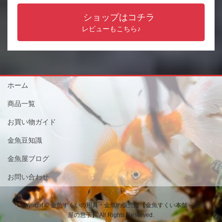
ショップはコチラ
レビューもこちら♪
ホーム
商品一覧
お買い物ガイド
金魚豆知識
金魚屋ブログ
お問い合わせ
Copyright © 金魚すくいの用具・金魚の販売は【金魚すくい本舗－金魚
屋の息子】 All Rights Reserved.