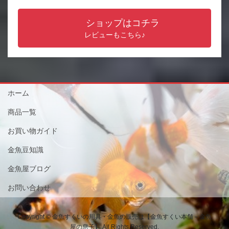
ショップはコチラ
レビューもこちら♪
ホーム
商品一覧
お買い物ガイド
金魚豆知識
金魚屋ブログ
お問い合わせ
Copyright © 金魚すくいの用具・金魚の販売は【金魚すくい本舗－金魚
屋の息子】 All Rights Reserved.