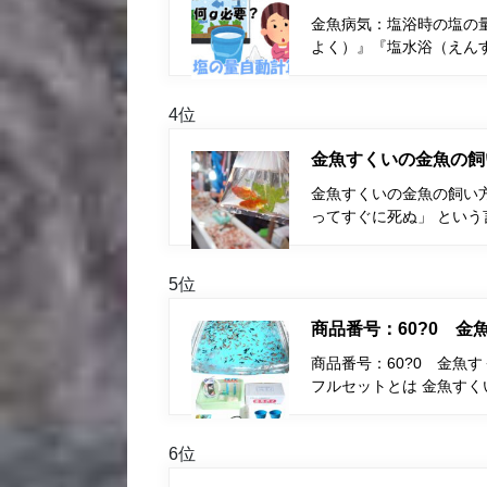
金魚病気：塩浴時の塩の量
よく）』『塩水浴（えん
4位
金魚すくいの金魚の飼
金魚すくいの金魚の飼い
ってすぐに死ぬ」 とい
5位
商品番号：60?0 
商品番号：60?0 金魚
フルセットとは 金魚す
6位