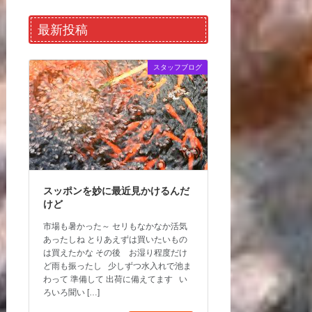
最新投稿
スタッフブログ
スッポンを妙に最近見かけるんだ
けど
市場も暑かった～ セリもなかなか活気
あったしね とりあえずは買いたいもの
は買えたかな その後 お湿り程度だけ
ど雨も振ったし 少しずつ水入れで池ま
わって 準備して 出荷に備えてます い
ろいろ聞い […]