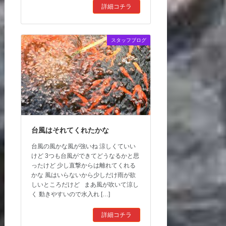
詳細コチラ
スタッフブログ
台風はそれてくれたかな
台風の風かな風が強いね 涼しくていい
けど 3つも台風ができてどうなるかと思
ったけど 少し直撃からは離れてくれる
かな 風はいらないから少しだけ雨が欲
しいところだけど まあ風が吹いて涼し
く 動きやすいので水入れ […]
詳細コチラ