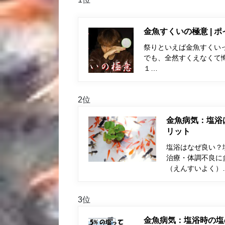
金魚すくいの極意 | 
祭りといえば金魚すくい
でも、全然すくえなくて
１…
2位
金魚病気：塩浴
リット
塩浴はなぜ良い？
治療・体調不良に
（えんすいよく）
3位
金魚病気：塩浴時の塩