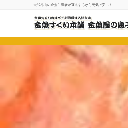
コ
ナ
大和郡山の金魚生産者が直送するから元気で安い！
ン
ビ
テ
ゲ
ン
ー
ツ
シ
に
ョ
移
ン
動
に
移
動