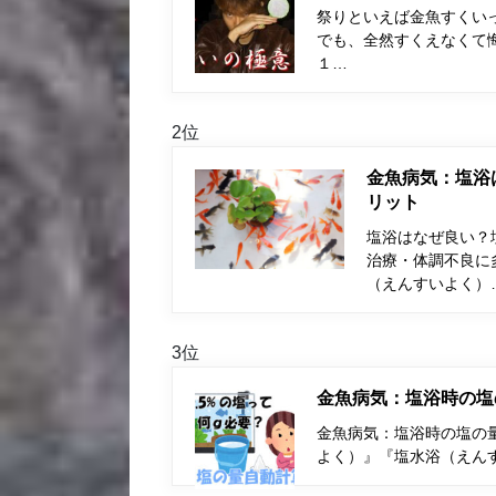
祭りといえば金魚すくい
でも、全然すくえなくて
１…
2位
金魚病気：塩浴
リット
塩浴はなぜ良い？
治療・体調不良に
（えんすいよく）
3位
金魚病気：塩浴時の塩
金魚病気：塩浴時の塩の量
よく）』『塩水浴（えん