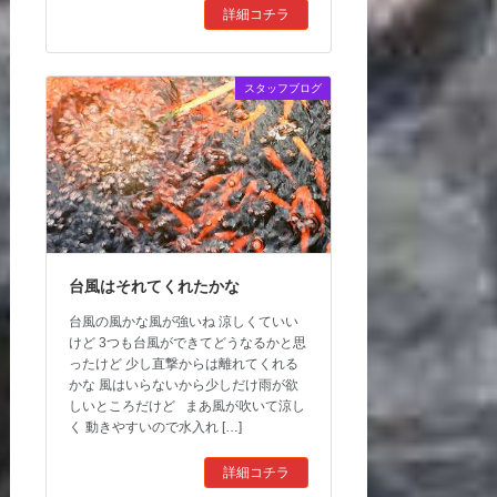
詳細コチラ
スタッフブログ
台風はそれてくれたかな
台風の風かな風が強いね 涼しくていい
けど 3つも台風ができてどうなるかと思
ったけど 少し直撃からは離れてくれる
かな 風はいらないから少しだけ雨が欲
しいところだけど まあ風が吹いて涼し
く 動きやすいので水入れ […]
詳細コチラ