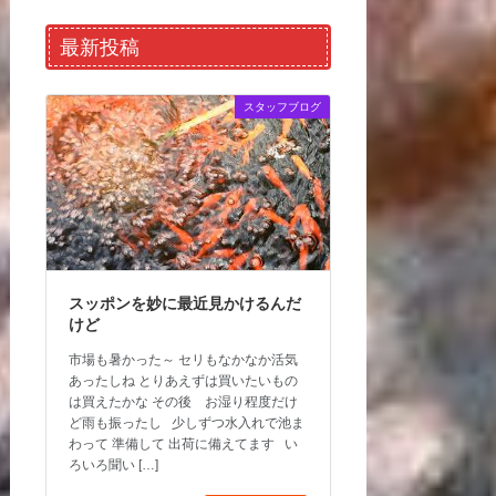
最新投稿
スタッフブログ
スッポンを妙に最近見かけるんだ
けど
市場も暑かった～ セリもなかなか活気
あったしね とりあえずは買いたいもの
は買えたかな その後 お湿り程度だけ
ど雨も振ったし 少しずつ水入れで池ま
わって 準備して 出荷に備えてます い
ろいろ聞い […]