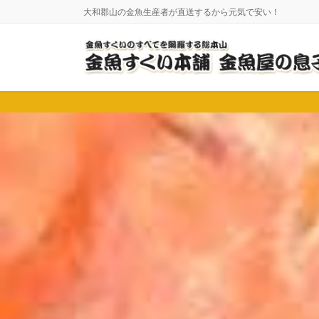
コ
ナ
大和郡山の金魚生産者が直送するから元気で安い！
ン
ビ
テ
ゲ
ン
ー
ツ
シ
に
ョ
移
ン
動
に
移
動