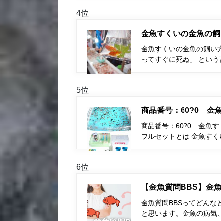
4位
金魚すくいの金魚の飼
金魚すくいの金魚の飼い
ってすぐに死ぬ」 とい
5位
商品番号：60?0 
商品番号：60?0 金魚
フルセットとは 金魚す
6位
【金魚質問BBS】金魚
金魚質問BBSってどんな
と思います。金魚の病気