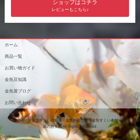
ショップはコチラ
レビューもこちら♪
ホーム
商品一覧
お買い物ガイド
金魚豆知識
金魚屋ブログ
お問い合わせ
Copyright © 金魚すくいの用具・金魚の販売は【金魚すくい本舗－金魚
屋の息子】 All Rights Reserved.