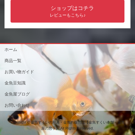
ショップはコチラ
レビューもこちら♪
ホーム
商品一覧
お買い物ガイド
金魚豆知識
金魚屋ブログ
お問い合わせ
Copyright © 金魚すくいの用具・金魚の販売は【金魚すくい本舗－金魚
屋の息子】 All Rights Reserved.