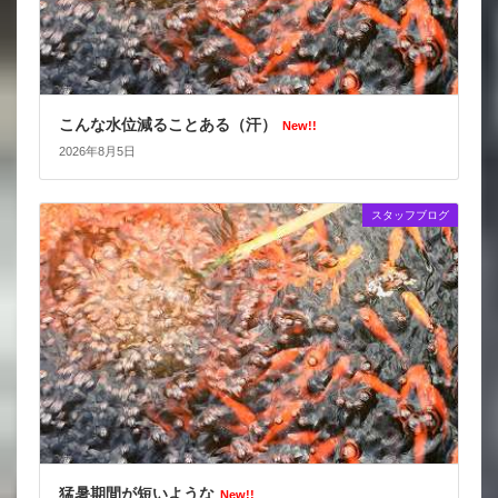
こんな水位減ることある（汗）
New!!
2026年8月5日
スタッフブログ
猛暑期間が短いような
New!!