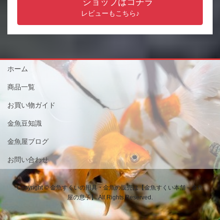
ショップはコチラ
レビューもこちら♪
ホーム
商品一覧
お買い物ガイド
金魚豆知識
金魚屋ブログ
お問い合わせ
Copyright © 金魚すくいの用具・金魚の販売は【金魚すくい本舗－金魚
屋の息子】 All Rights Reserved.