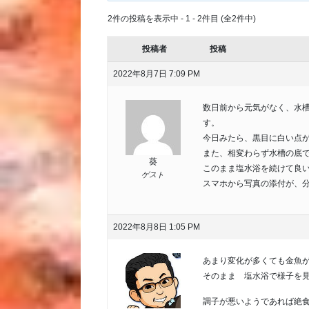
2件の投稿を表示中 - 1 - 2件目 (全2件中)
投稿者
投稿
2022年8月7日 7:09 PM
数日前から元気がなく、水
す。
今日みたら、黒目に白い点
また、相変わらず水槽の底
葵
このまま塩水浴を続けて良
ゲスト
スマホから写真の添付が、
2022年8月8日 1:05 PM
あまり変化が多くても金魚
そのまま 塩水浴で様子を
調子が悪いようであれば絶