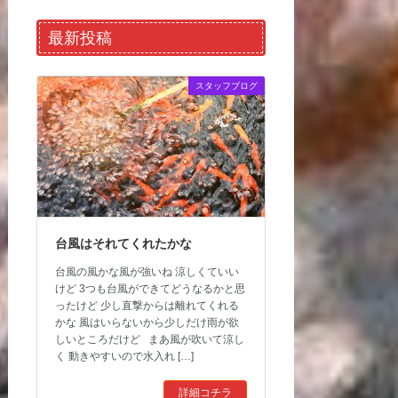
最新投稿
スタッフブログ
台風はそれてくれたかな
台風の風かな風が強いね 涼しくていい
けど 3つも台風ができてどうなるかと思
ったけど 少し直撃からは離れてくれる
かな 風はいらないから少しだけ雨が欲
しいところだけど まあ風が吹いて涼し
く 動きやすいので水入れ […]
詳細コチラ