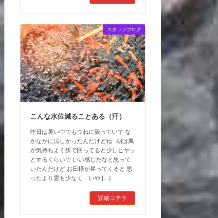
スタッフブログ
こんな水位減ることある（汗）
昨日は暑い中でもつねに曇っていて な
かなかに涼しかったんだけどね 朝は風
が気持ちよく餌で回ってると少しヒヤッ
とするくらいで いい感じだなと思って
いたんだけど お日様が昇ってくると 思
ったより雲も少なく いや […]
詳細コチラ