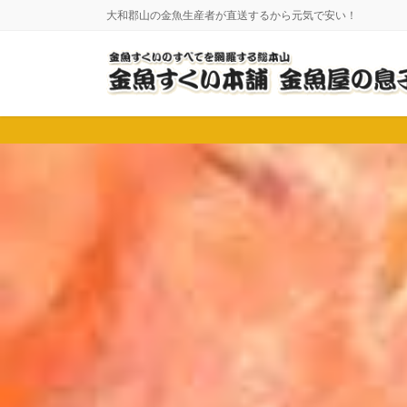
コ
ナ
大和郡山の金魚生産者が直送するから元気で安い！
ン
ビ
テ
ゲ
ン
ー
ツ
シ
に
ョ
移
ン
動
に
移
動