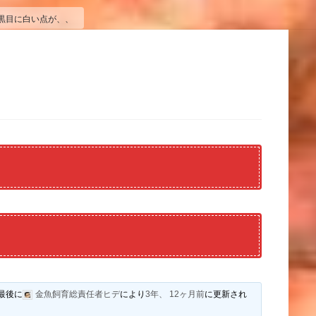
黒目に白い点が、、
最後に
金魚飼育総責任者ヒデ
により
3年、 12ヶ月前
に更新され