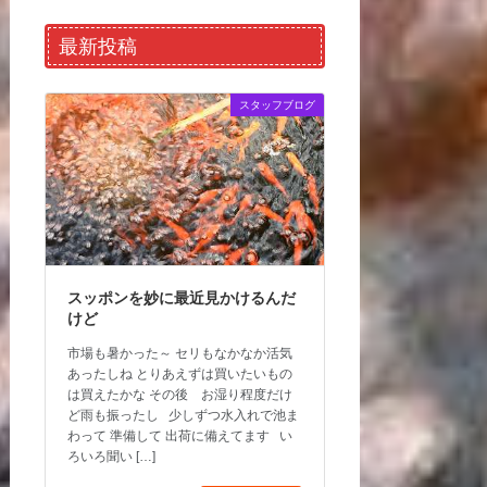
最新投稿
スタッフブログ
スッポンを妙に最近見かけるんだ
けど
市場も暑かった～ セリもなかなか活気
あったしね とりあえずは買いたいもの
は買えたかな その後 お湿り程度だけ
ど雨も振ったし 少しずつ水入れで池ま
わって 準備して 出荷に備えてます い
ろいろ聞い […]