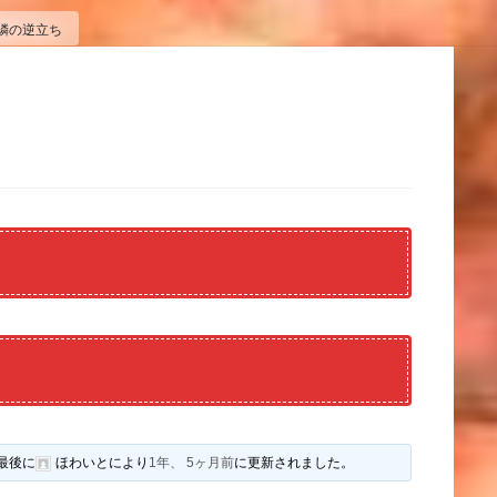
鱗の逆立ち
最後に
ほわいと
により
1年、 5ヶ月前
に更新されました。