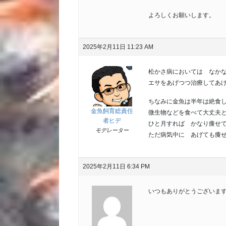
よろしくお願いします。
2025年2月11日 11:23 AM
松かさ病においては なか
エサをあげつつ治療してあ
ちなみに金魚は半年は絶食
金魚飼育総責任
微生物などを食べて大丈夫
者ヒデ
ひと月すれば かなり痩せ
モデレーター
ただ病気中に あげても痩
2025年2月11日 6:34 PM
いつもありがとうございま