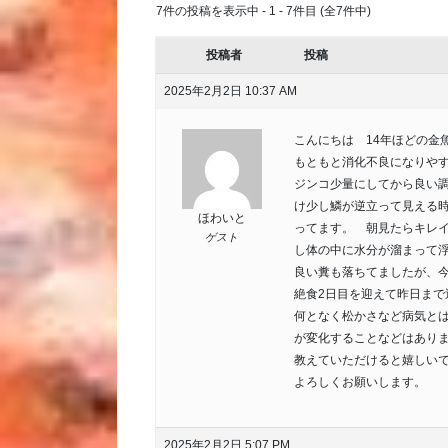
7件の投稿を表示中 - 1 - 7件目 (全7件中)
投稿者
投稿
2025年2月2日 10:37 AM
こんにちは 14年ほどの金
もともと消化不良になりや
ジンコ少量にしてから良い
け少し鱗が逆立って見える
ほわいと
ってます。 朝見たらキレ
ゲスト
し体の中に水分が溜まって浮
良い糞も落ちてましたが、
絶食2日目を迎えて昨日ま
何となく松かさなど病気と
が変化することなどはあり
教えていただけると嬉しい
よろしくお願いします。
2025年2月2日 5:07 PM