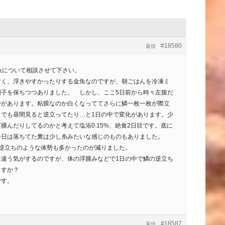
#18580
返信
魚について相談させて下さい。
すく、浮きやすかったりする金魚なのですが、朝ごはんを冷凍ミ
調子を保ちつつありました。 しかし、ここ5日前から時々左腹だ
時があります。粘膜なのか白くなっててさらに鱗一枚一枚が際立
イでも昼間見ると逆立ってたり…と1日の中で変化があります。少
腫んだりしてるのかと考えて塩浴0.15%、絶食2日目です。底に
今日は落ちてた糞は少し糸みたいな感じのものもありました。
で逆立ちのような体勢も多かったのが減りました。
は違う気がするのですが、体の浮腫みなどで1日の中で鱗の逆立ち
ますか？
です。
#18587
返信