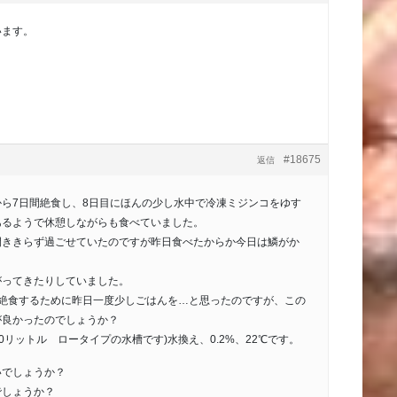
います。
#18675
返信
ら7日間絶食し、8日目にほんの少し水中で冷凍ミジンコをゆす
あるようで休憩しながらも食べていました。
開ききらず過ごせていたのですが昨日食べたからか今日は鱗がか
がってきたりしていました。
後絶食するために昨日一度少しごはんを…と思ったのですが、この
が良かったのでしょうか？
50リットル ロータイプの水槽です)水換え、0.2%、22℃です。
いでしょうか？
でしょうか？