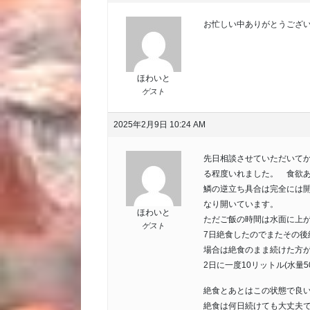
お忙しい中ありがとうござ
ほわいと
ゲスト
2025年2月9日 10:24 AM
先日相談させていただいてか
る程度いれました。 食欲
鱗の逆立ち具合は完全には
なり開いています。
ほわいと
ただご飯の時間は水面に上
ゲスト
7日絶食したのでまたその
場合は絶食のまま続けた方
2日に一度10リットル(水量
絶食とあとはこの状態で良
絶食は何日続けても大丈夫