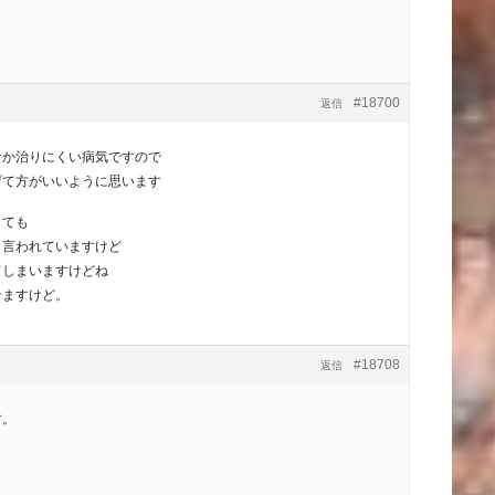
#18700
返信
なか治りにくい病気ですので
げて方がいいように思います
しても
と言われていますけど
てしまいますけどね
せますけど。
#18708
返信
す。