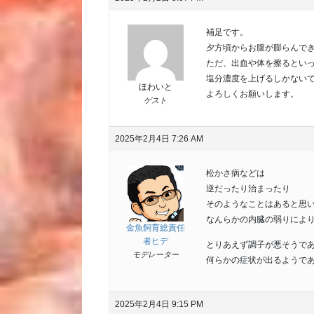
補足です。
夕方頃からお腹が膨らんで
ただ、出血や体を擦るとい
塩分濃度を上げるしかない
ほわいと
よろしくお願いします。
ゲスト
2025年2月4日 7:26 AM
松かさ病などは
逆だったり治まったり
そのようなことはあると思
なんらかの内臓の弱りによ
金魚飼育総責任
者ヒデ
とりあえず調子が悪そうで
モデレーター
何らかの症状が出るようで
2025年2月4日 9:15 PM