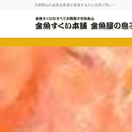
コ
ナ
大和郡山の金魚生産者が直送するから元気で安い！
ン
ビ
テ
ゲ
ン
ー
ツ
シ
に
ョ
移
ン
動
に
移
動