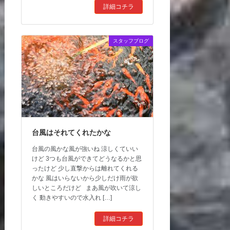
詳細コチラ
スタッフブログ
台風はそれてくれたかな
台風の風かな風が強いね 涼しくていい
けど 3つも台風ができてどうなるかと思
ったけど 少し直撃からは離れてくれる
かな 風はいらないから少しだけ雨が欲
しいところだけど まあ風が吹いて涼し
く 動きやすいので水入れ […]
詳細コチラ