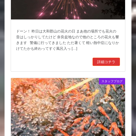
ドーン！ 昨日は大和郡山の花火の日 まあ他の場所でも花火の
音はしっかりしてたけど 奈良盆地なので他のところの花火も響
きます 警備に行ってきました ただ暑くて 軽い熱中症になりか
けてたかも終わってすぐ風呂入っ […]
詳細コチラ
スタッフブログ