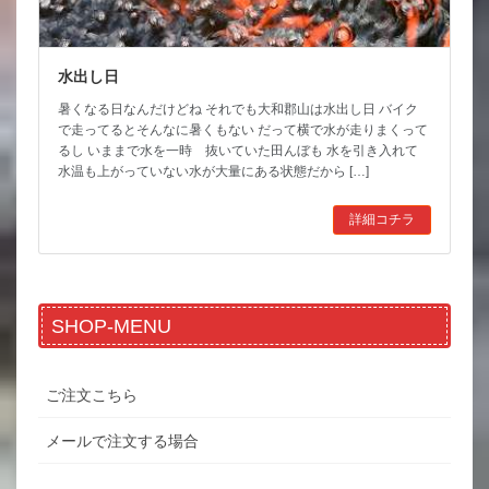
水出し日
暑くなる日なんだけどね それでも大和郡山は水出し日 バイク
で走ってるとそんなに暑くもない だって横で水が走りまくって
るし いままで水を一時 抜いていた田んぼも 水を引き入れて
水温も上がっていない水が大量にある状態だから […]
詳細コチラ
SHOP-MENU
ご注文こちら
メールで注文する場合