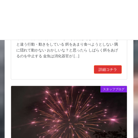
金魚の病気予報｜8月3日(月)から8月9日(日)
今週の金魚の病気予報
こういう状況は危ないサイン いつも
と違う行動・動きをしている 餌をあまり食べようとしない 隅
に隠れて動かない おかしいな？と思ったら しばらく餌をあげ
るのを中止する 金魚は消化器官が […]
詳細コチラ
スタッフブログ