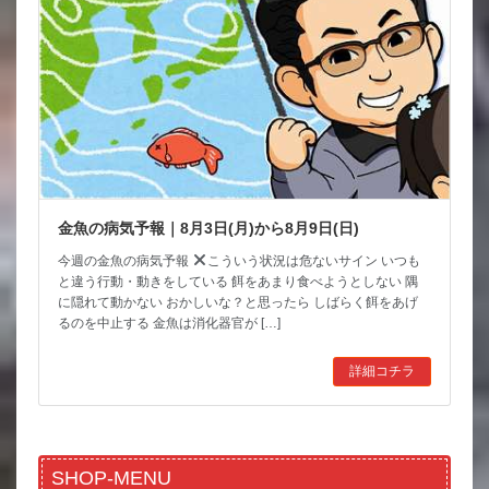
金魚の病気予報｜8月3日(月)から8月9日(日)
今週の金魚の病気予報
こういう状況は危ないサイン いつも
と違う行動・動きをしている 餌をあまり食べようとしない 隅
に隠れて動かない おかしいな？と思ったら しばらく餌をあげ
るのを中止する 金魚は消化器官が […]
詳細コチラ
SHOP-MENU