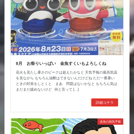
8月 お祭りいっぱい 金魚すくいもよろしくね
花火も見たし暑さのピークは超えたかなと 天気予報の最高気温
を見ながら もちろん油断はできないんだけどね ただ一番暑い
ときの対策をしとくと まあ 問題はないかなと もちろん気は
まだまだ緩めないけど 何と言って […]
詳細コチラ
金魚の病気予報