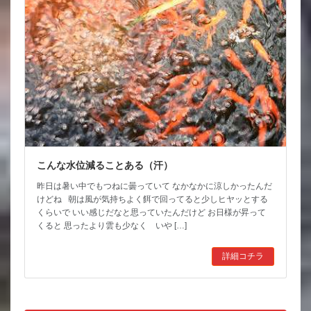
こんな水位減ることある（汗）
昨日は暑い中でもつねに曇っていて なかなかに涼しかったんだ
けどね 朝は風が気持ちよく餌で回ってると少しヒヤッとする
くらいで いい感じだなと思っていたんだけど お日様が昇って
くると 思ったより雲も少なく いや […]
詳細コチラ