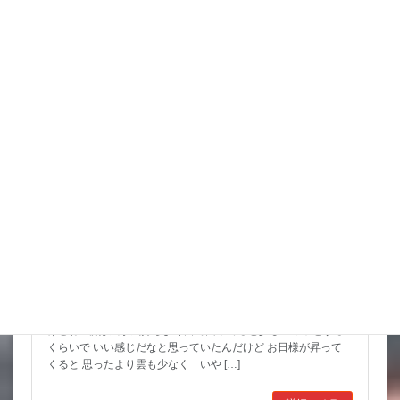
詳細コチラ
スタッフブログ
こんな水位減ることある（汗）
昨日は暑い中でもつねに曇っていて なかなかに涼しかったんだ
けどね 朝は風が気持ちよく餌で回ってると少しヒヤッとする
くらいで いい感じだなと思っていたんだけど お日様が昇って
くると 思ったより雲も少なく いや […]