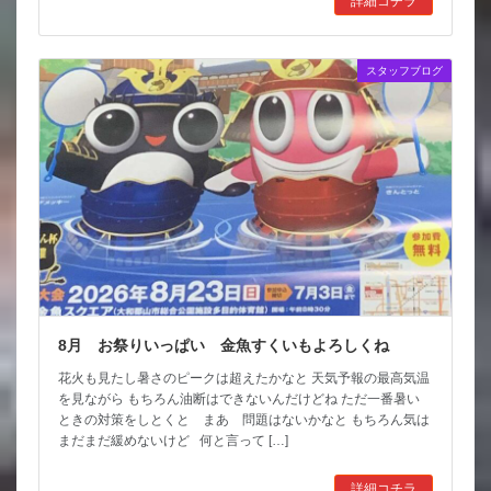
詳細コチラ
スタッフブログ
8月 お祭りいっぱい 金魚すくいもよろしくね
花火も見たし暑さのピークは超えたかなと 天気予報の最高気温
を見ながら もちろん油断はできないんだけどね ただ一番暑い
ときの対策をしとくと まあ 問題はないかなと もちろん気は
まだまだ緩めないけど 何と言って […]
詳細コチラ