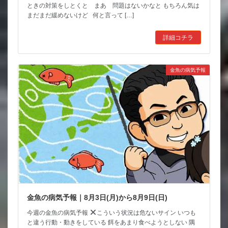
ときの対策をしとくと まあ 問題はないかなと もちろん気は
まだまだ緩めないけど 何と言って […]
詳細コチラ
金魚の病気予報
金魚の病気予報｜8月3日(月)から8月9日(日)
今週の金魚の病気予報
こういう状況は危ないサイン いつも
と違う行動・動きをしている 餌をあまり食べようとしない 隅