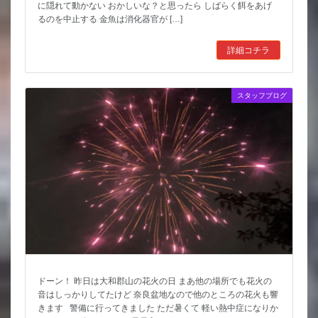
に隠れて動かない おかしいな？と思ったら しばらく餌をあげ
るのを中止する 金魚は消化器官が […]
詳細コチラ
スタッフブログ
ドーン！ 昨日は大和郡山の花火の日 まあ他の場所でも花火の
音はしっかりしてたけど 奈良盆地なので他のところの花火も響
きます 警備に行ってきました ただ暑くて 軽い熱中症になりか