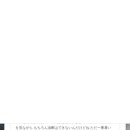
西に行くようだけど 曲がれば九州に当たっちゃうし 気になる
ところ なんか北陸東 […]
詳細コチラ
スタッフブログ
8月 お祭りいっぱい 金魚すくいもよろしくね
花火も見たし暑さのピークは超えたかなと 天気予報の最高気温
を見ながら もちろん油断はできないんだけどね ただ一番暑い