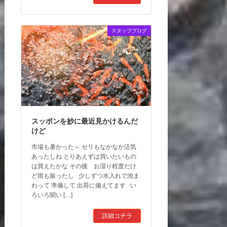
スタッフブログ
スッポンを妙に最近見かけるんだ
けど
市場も暑かった～ セリもなかなか活気
あったしね とりあえずは買いたいもの
は買えたかな その後 お湿り程度だけ
ど雨も振ったし 少しずつ水入れで池ま
わって 準備して 出荷に備えてます い
ろいろ聞い […]
詳細コチラ