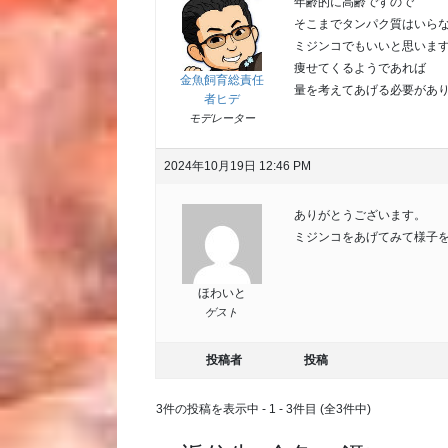
年齢的に高齢ですので
そこまでタンパク質はいら
ミジンコでもいいと思いま
痩せてくるようであれば
金魚飼育総責任
量を考えてあげる必要があ
者ヒデ
モデレーター
2024年10月19日 12:46 PM
ありがとうございます。
ミジンコをあげてみて様子
ほわいと
ゲスト
投稿者
投稿
3件の投稿を表示中 - 1 - 3件目 (全3件中)