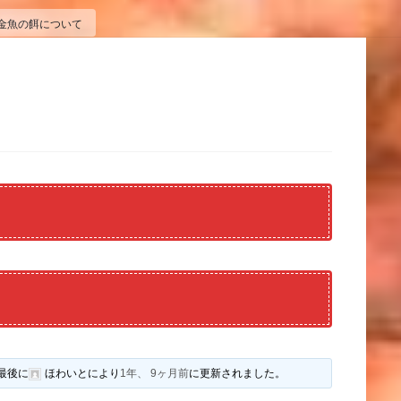
金魚の餌について
最後に
ほわいと
により
1年、 9ヶ月前
に更新されました。