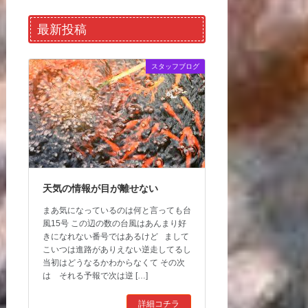
最新投稿
スタッフブログ
天気の情報が目が離せない
まあ気になっているのは何と言っても台
風15号 この辺の数の台風はあんまり好
きになれない番号ではあるけど まして
こいつは進路がありえない逆走してるし
当初はどうなるかわからなくて その次
は それる予報で次は逆 […]
詳細コチラ