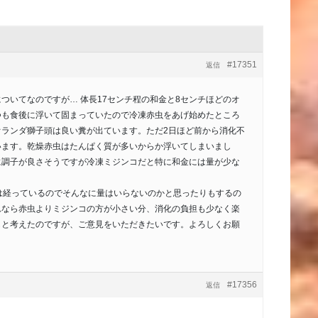
#17351
返信
ついてなのですが… 体長17センチ程の和金と8センチほどのオ
つも食後に浮いて固まっていたので冷凍赤虫をあげ始めたところ
オランダ獅子頭は良い糞が出ています。ただ2日ほど前から消化不
います。乾燥赤虫はたんぱく質が多いからか浮いてしまいまし
に調子が良さそうですが冷凍ミジンコだと特に和金には量が少な
は経っているのでそんなに量はいらないのかと思ったりもするの
れなら赤虫よりミジンコの方が小さい分、消化の負担も少なく楽
もと考えたのですが、ご意見をいただきたいです。よろしくお願
#17356
返信