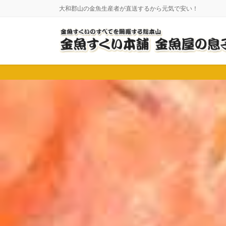
コ
ナ
大和郡山の金魚生産者が直送するから元気で安い！
ン
ビ
テ
ゲ
ン
ー
ツ
シ
に
ョ
移
ン
動
に
移
動