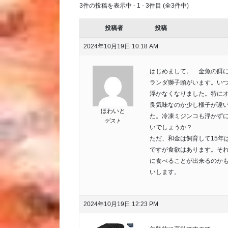
3件の投稿を表示中 - 1 - 3件目 (全3件中)
投稿者
投稿
2024年10月19日 10:18 AM
はじめまして。 金魚の餌に
ランダ獅子頭がいます。い
浮かなくなりました。特に
良気味なのか少し様子が違
ほわいと
た。冷凍ミジンコも浮かず
ゲスト
いでしょうか？
ただ、和金は飼育して15年
ですが食欲はあります。そ
に食べることが出来るのか
いします。
2024年10月19日 12:23 PM