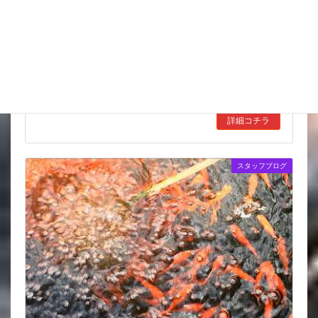
スッポンを妙に最近見かけるんだけど
市場も暑かった～ セリもなかなか活気あったしね とりあえず
は買いたいものは買えたかな その後 お湿り程度だけど雨も振
ったし 少しずつ水入れで池まわって 準備して 出荷に備えてま
す いろいろ聞い […]
詳細コチラ
スタッフブログ