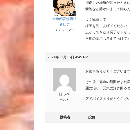
損傷した場所が治ったとき
嚢胞など菌が集まって膨ら
金魚飼育総責任
よく観察して
者ヒデ
様子を見てあげてください
モデレーター
広がってきたり調子が下が
再度の薬浴も考えてあげて
2024年11月16日 4:45 PM
お返事ありがとうございま
その後、充血の範囲がまた
麗に治り、元気に泳ぎ回る
ほっぺ
アドバイスありがとうござい
ゲスト
投稿者
投稿