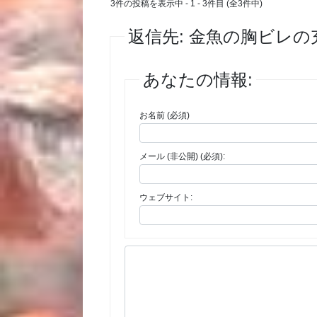
3件の投稿を表示中 - 1 - 3件目 (全3件中)
返信先: 金魚の胸ビレ
あなたの情報:
お名前 (必須)
メール (非公開) (必須):
ウェブサイト: