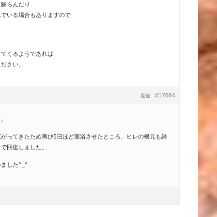
に膨らんだり
んでいる場合もありますので
ってくるようであれば
ください。
#17664
返信
す。
広がってきたため再び5日ほど薬浴させたところ、ヒレの根元も綺
まで回復しました。
ました^_^