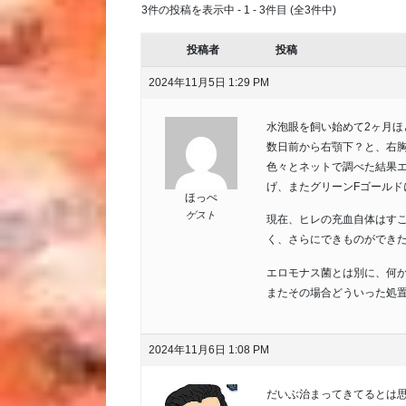
3件の投稿を表示中 - 1 - 3件目 (全3件中)
投稿者
投稿
2024年11月5日 1:29 PM
水泡眼を飼い始めて2ヶ月ほ
数日前から右顎下？と、右
色々とネットで調べた結果
げ、またグリーンFゴール
ほっぺ
ゲスト
現在、ヒレの充血自体はす
く、さらにできものができ
エロモナス菌とは別に、何
またその場合どういった処
2024年11月6日 1:08 PM
だいぶ治まってきてるとは