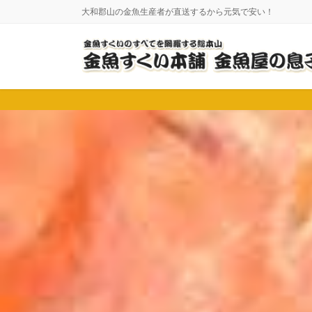
コ
ナ
大和郡山の金魚生産者が直送するから元気で安い！
ン
ビ
テ
ゲ
ン
ー
ツ
シ
に
ョ
移
ン
動
に
移
動