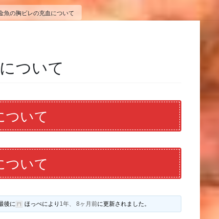
金魚の胸ビレの充血について
血について
について
について
最後に
ほっぺ
により
1年、 8ヶ月前
に更新されました。