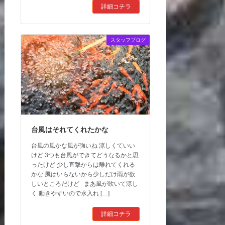
詳細コチラ
スタッフブログ
台風はそれてくれたかな
台風の風かな風が強いね 涼しくていい
けど 3つも台風ができてどうなるかと思
ったけど 少し直撃からは離れてくれる
かな 風はいらないから少しだけ雨が欲
しいところだけど まあ風が吹いて涼し
く 動きやすいので水入れ […]
詳細コチラ