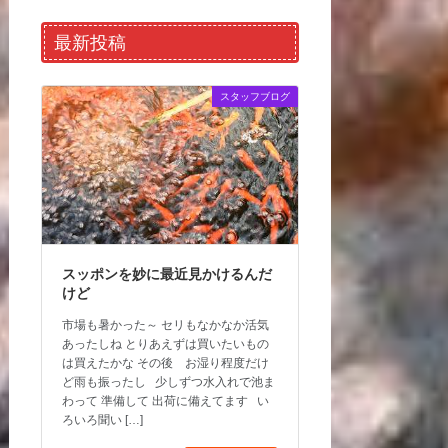
最新投稿
スタッフブログ
スッポンを妙に最近見かけるんだ
けど
市場も暑かった～ セリもなかなか活気
あったしね とりあえずは買いたいもの
は買えたかな その後 お湿り程度だけ
ど雨も振ったし 少しずつ水入れで池ま
わって 準備して 出荷に備えてます い
ろいろ聞い […]