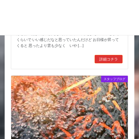
こんな水位減ることある（汗）
昨日は暑い中でもつねに曇っていて なかなかに涼しかったんだ
けどね 朝は風が気持ちよく餌で回ってると少しヒヤッとする
くらいで いい感じだなと思っていたんだけど お日様が昇って
くると 思ったより雲も少なく いや […]
詳細コチラ
スタッフブログ