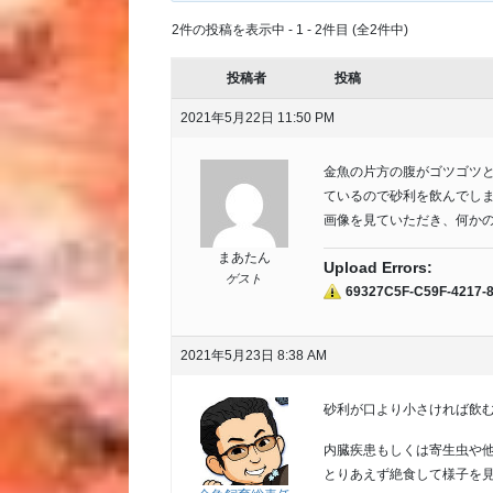
2件の投稿を表示中 - 1 - 2件目 (全2件中)
投稿者
投稿
2021年5月22日 11:50 PM
金魚の片方の腹がゴツゴツ
ているので砂利を飲んでし
画像を見ていただき、何か
まあたん
Upload Errors:
ゲスト
69327C5F-C59F-4217-
2021年5月23日 8:38 AM
砂利が口より小さければ飲
内臓疾患もしくは寄生虫や
とりあえず絶食して様子を