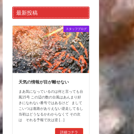
最新投稿
スタッフブログ
天気の情報が目が離せない
まあ気になっているのは何と言っても台
風15号 この辺の数の台風はあんまり好
きになれない番号ではあるけど まして
こいつは進路がありえない逆走してるし
当初はどうなるかわからなくて その次
は それる予報で次は逆 […]
詳細コチラ