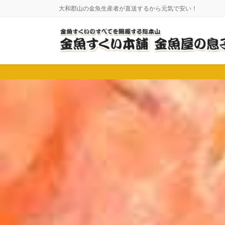
コ
ナ
大和郡山の金魚生産者が直送するから元気で安い！
ン
ビ
テ
ゲ
ン
ー
ツ
シ
に
ョ
移
ン
動
に
移
動