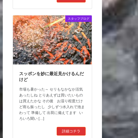
スタッフブログ
スッポンを妙に最近見かけるんだ
けど
市場も暑かった～ セリもなかなか活気
あったしね とりあえずは買いたいもの
は買えたかな その後 お湿り程度だけ
ど雨も振ったし 少しずつ水入れで池ま
わって 準備して 出荷に備えてます い
ろいろ聞い […]
詳細コチラ