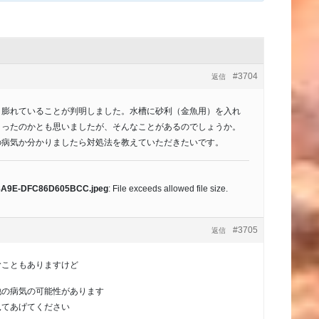
#3704
返信
と膨れていることが判明しました。水槽に砂利（金魚用）を入れ
まったのかとも思いましたが、そんなことがあるのでしょうか。
の病気か分かりましたら対処法を教えていただきたいです。
8A9E-DFC86D605BCC.jpeg
: File exceeds allowed file size.
#3705
返信
むこともありますけど
他の病気の可能性があります
見てあげてください