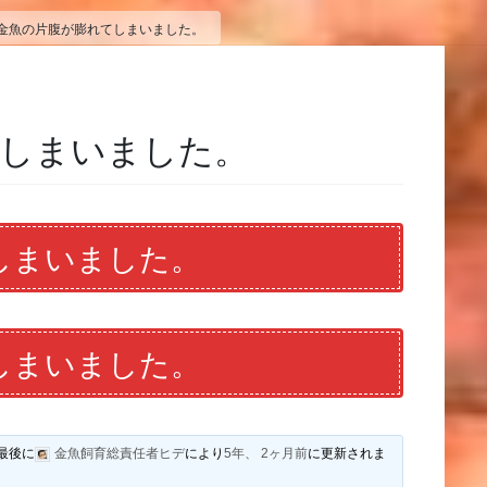
金魚の片腹が膨れてしまいました。
てしまいました。
しまいました。
しまいました。
最後に
金魚飼育総責任者ヒデ
により
5年、 2ヶ月前
に更新されま