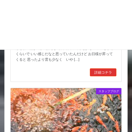
こんな水位減ることある（汗）
昨日は暑い中でもつねに曇っていて なかなかに涼しかったんだ
けどね 朝は風が気持ちよく餌で回ってると少しヒヤッとする
くらいで いい感じだなと思っていたんだけど お日様が昇って
くると 思ったより雲も少なく いや […]
詳細コチラ
スタッフブログ