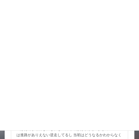
るのを中止する 金魚は消化器官が […]
詳細コチラ
スタッフブログ
天気の情報が目が離せない
まあ気になっているのは何と言っても台風15号 この辺の数の台
風はあんまり好きになれない番号ではあるけど ましてこいつ
は進路がありえない逆走してるし 当初はどうなるかわからなく