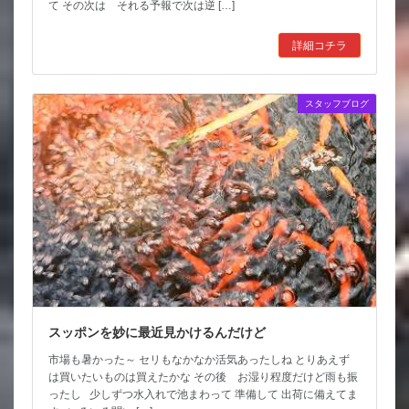
て その次は それる予報で次は逆 […]
詳細コチラ
スタッフブログ
スッポンを妙に最近見かけるんだけど
市場も暑かった～ セリもなかなか活気あったしね とりあえず
は買いたいものは買えたかな その後 お湿り程度だけど雨も振
ったし 少しずつ水入れで池まわって 準備して 出荷に備えてま