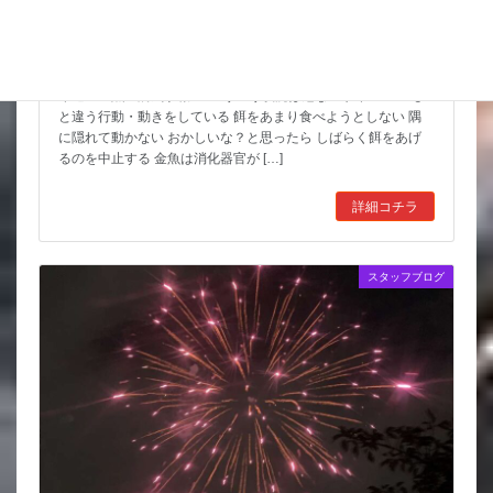
金魚の病気予報｜8月3日(月)から8月9日(日)
今週の金魚の病気予報
こういう状況は危ないサイン いつも
と違う行動・動きをしている 餌をあまり食べようとしない 隅
に隠れて動かない おかしいな？と思ったら しばらく餌をあげ
るのを中止する 金魚は消化器官が […]
詳細コチラ
スタッフブログ