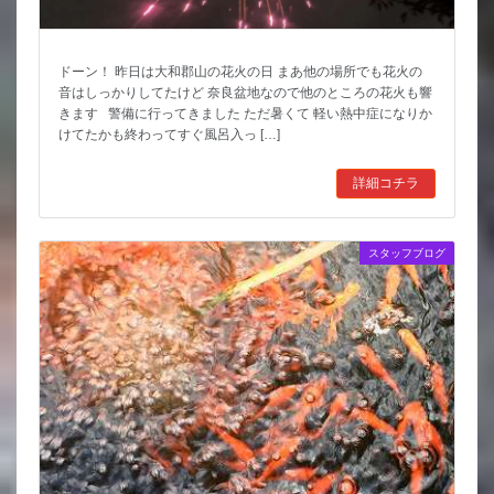
ドーン！ 昨日は大和郡山の花火の日 まあ他の場所でも花火の
音はしっかりしてたけど 奈良盆地なので他のところの花火も響
きます 警備に行ってきました ただ暑くて 軽い熱中症になりか
けてたかも終わってすぐ風呂入っ […]
詳細コチラ
スタッフブログ