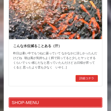
こんな水位減ることある（汗）
昨日は暑い中でもつねに曇っていて なかなかに涼しかったんだ
けどね 朝は風が気持ちよく餌で回ってると少しヒヤッとする
くらいで いい感じだなと思っていたんだけど お日様が昇って
くると 思ったより雲も少なく いや […]
詳細コチラ
SHOP-MENU