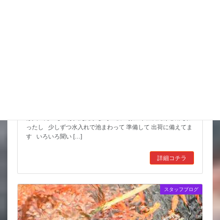
スッポンを妙に最近見かけるんだけど
市場も暑かった～ セリもなかなか活気あったしね とりあえず
は買いたいものは買えたかな その後 お湿り程度だけど雨も振
ったし 少しずつ水入れで池まわって 準備して 出荷に備えてま
す いろいろ聞い […]
詳細コチラ
スタッフブログ