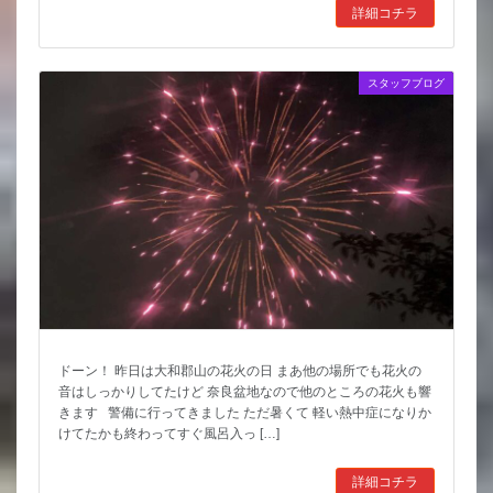
詳細コチラ
スタッフブログ
ドーン！ 昨日は大和郡山の花火の日 まあ他の場所でも花火の
音はしっかりしてたけど 奈良盆地なので他のところの花火も響
きます 警備に行ってきました ただ暑くて 軽い熱中症になりか
けてたかも終わってすぐ風呂入っ […]
詳細コチラ