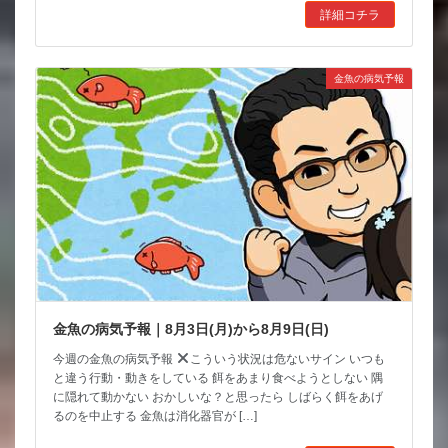
詳細コチラ
金魚の病気予報
金魚の病気予報｜8月3日(月)から8月9日(日)
今週の金魚の病気予報
こういう状況は危ないサイン いつも
と違う行動・動きをしている 餌をあまり食べようとしない 隅
に隠れて動かない おかしいな？と思ったら しばらく餌をあげ
るのを中止する 金魚は消化器官が […]