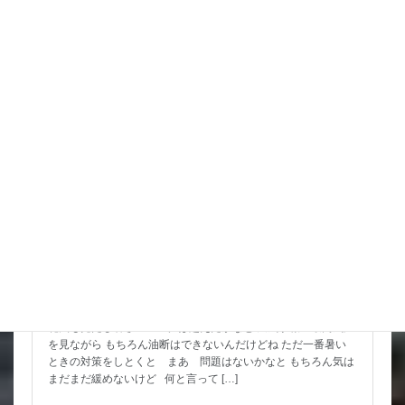
詳細コチラ
スタッフブログ
8月 お祭りいっぱい 金魚すくいもよろしくね
花火も見たし暑さのピークは超えたかなと 天気予報の最高気温
を見ながら もちろん油断はできないんだけどね ただ一番暑い
ときの対策をしとくと まあ 問題はないかなと もちろん気は
まだまだ緩めないけど 何と言って […]