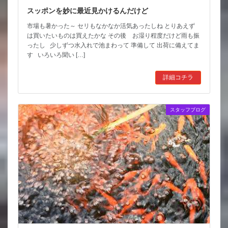
スッポンを妙に最近見かけるんだけど
市場も暑かった～ セリもなかなか活気あったしね とりあえず
は買いたいものは買えたかな その後 お湿り程度だけど雨も振
ったし 少しずつ水入れで池まわって 準備して 出荷に備えてま
す いろいろ聞い […]
詳細コチラ
スタッフブログ