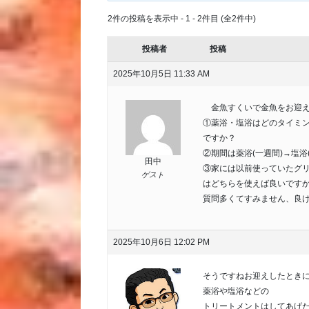
2件の投稿を表示中 - 1 - 2件目 (全2件中)
投稿者
投稿
2025年10月5日 11:33 AM
金魚すくいで金魚をお迎え
①薬浴・塩浴はどのタイミ
ですか？
②期間は薬浴(一週間)→塩浴
田中
③家には以前使っていたグリ
ゲスト
はどちらを使えば良いです
質問多くてすみません、良
2025年10月6日 12:02 PM
そうですねお迎えしたとき
薬浴や塩浴などの
トリートメントはしてあげ