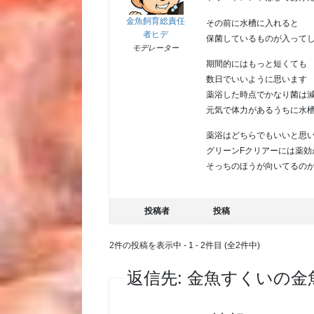
金魚飼育総責任
その前に水槽に入れると
者ヒデ
保菌しているものが入って
モデレーター
期間的にはもっと短くても
数日でいいように思います
薬浴した時点でかなり菌は
元気で体力があるうちに水
薬浴はどちらでもいいと思
グリーンFクリアーには薬効
そっちのほうが向いてるの
投稿者
投稿
2件の投稿を表示中 - 1 - 2件目 (全2件中)
返信先: 金魚すくいの