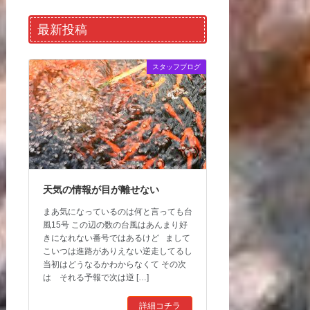
最新投稿
スタッフブログ
天気の情報が目が離せない
まあ気になっているのは何と言っても台
風15号 この辺の数の台風はあんまり好
きになれない番号ではあるけど まして
こいつは進路がありえない逆走してるし
当初はどうなるかわからなくて その次
は それる予報で次は逆 […]
詳細コチラ