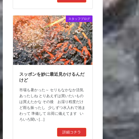
スタッフブログ
スッポンを妙に最近見かけるんだ
けど
市場も暑かった～ セリもなかなか活気
あったしね とりあえずは買いたいもの
は買えたかな その後 お湿り程度だけ
ど雨も振ったし 少しずつ水入れで池ま
わって 準備して 出荷に備えてます い
ろいろ聞い […]
詳細コチラ