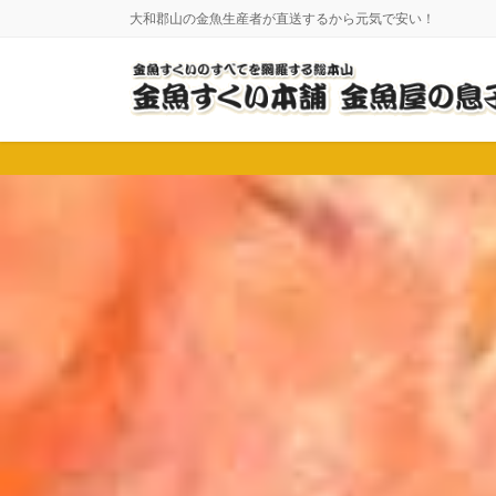
コ
ナ
大和郡山の金魚生産者が直送するから元気で安い！
ン
ビ
テ
ゲ
ン
ー
ツ
シ
に
ョ
移
ン
動
に
移
動