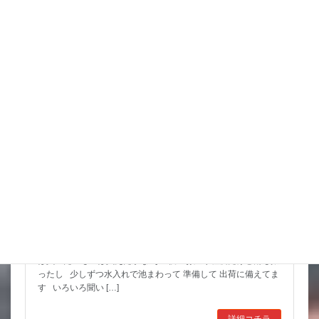
詳細コチラ
スタッフブログ
スッポンを妙に最近見かけるんだけど
市場も暑かった～ セリもなかなか活気あったしね とりあえず
は買いたいものは買えたかな その後 お湿り程度だけど雨も振
ったし 少しずつ水入れで池まわって 準備して 出荷に備えてま
す いろいろ聞い […]
詳細コチラ