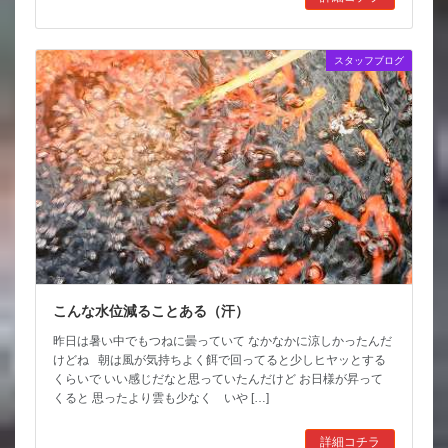
スタッフブログ
こんな水位減ることある（汗）
昨日は暑い中でもつねに曇っていて なかなかに涼しかったんだ
けどね 朝は風が気持ちよく餌で回ってると少しヒヤッとする
くらいで いい感じだなと思っていたんだけど お日様が昇って
くると 思ったより雲も少なく いや […]
詳細コチラ