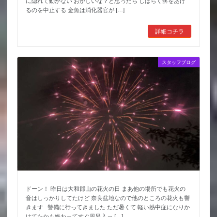
に隠れて動かない おかしいな？と思ったら しばらく餌をあげ
るのを中止する 金魚は消化器官が […]
詳細コチラ
スタッフブログ
ドーン！ 昨日は大和郡山の花火の日 まあ他の場所でも花火の
音はしっかりしてたけど 奈良盆地なので他のところの花火も響
きます 警備に行ってきました ただ暑くて 軽い熱中症になりか
けてたかも終わってすぐ風呂入っ […]