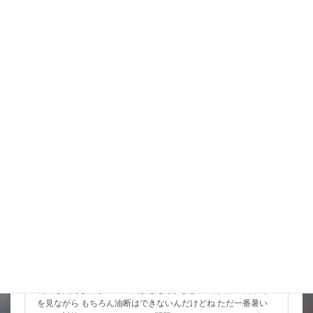
西に行くようだけど 曲がれば九州に当たっちゃうし 気になる
ところ なんか北陸東 […]
詳細コチラ
スタッフブログ
8月 お祭りいっぱい 金魚すくいもよろしくね
花火も見たし暑さのピークは超えたかなと 天気予報の最高気温
を見ながら もちろん油断はできないんだけどね ただ一番暑い