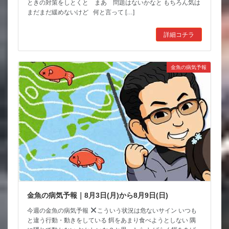
ときの対策をしとくと まあ 問題はないかなと もちろん気は
まだまだ緩めないけど 何と言って […]
詳細コチラ
金魚の病気予報
金魚の病気予報｜8月3日(月)から8月9日(日)
今週の金魚の病気予報
こういう状況は危ないサイン いつも
と違う行動・動きをしている 餌をあまり食べようとしない 隅