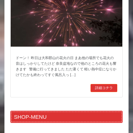
ドーン！ 昨日は大和郡山の花火の日 まあ他の場所でも花火の
音はしっかりしてたけど 奈良盆地なので他のところの花火も響
きます 警備に行ってきました ただ暑くて 軽い熱中症になりか
けてたかも終わってすぐ風呂入っ […]
詳細コチラ
SHOP-MENU