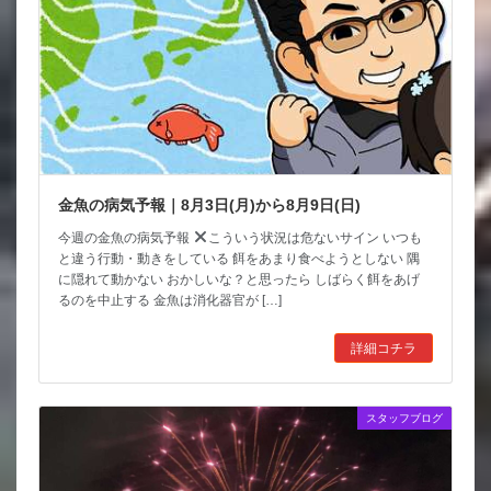
金魚の病気予報｜8月3日(月)から8月9日(日)
今週の金魚の病気予報
こういう状況は危ないサイン いつも
と違う行動・動きをしている 餌をあまり食べようとしない 隅
に隠れて動かない おかしいな？と思ったら しばらく餌をあげ
るのを中止する 金魚は消化器官が […]
詳細コチラ
スタッフブログ