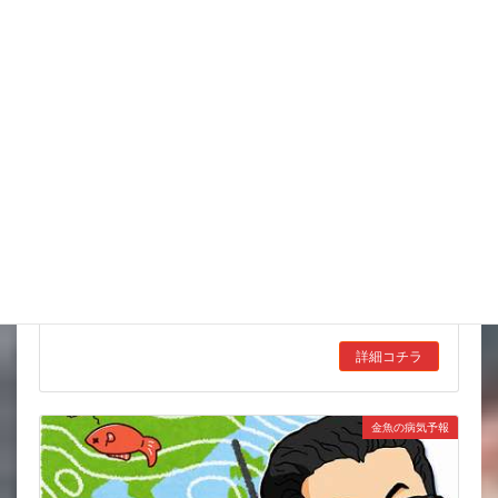
8月 お祭りいっぱい 金魚すくいもよろしくね
花火も見たし暑さのピークは超えたかなと 天気予報の最高気温
を見ながら もちろん油断はできないんだけどね ただ一番暑い
ときの対策をしとくと まあ 問題はないかなと もちろん気は
まだまだ緩めないけど 何と言って […]
詳細コチラ
金魚の病気予報